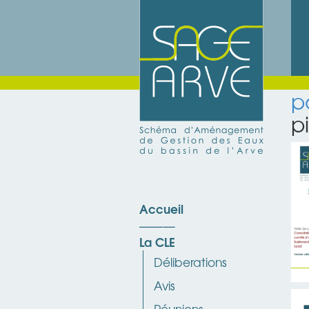
p
p
Accueil
La CLE
Déliberations
Avis
Réunions