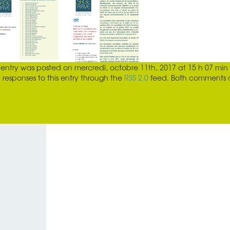
s entry was posted on
mercredi, octobre 11th, 2017 at 15 h 07 min
 responses to this entry through the
RSS 2.0
feed. Both comments an