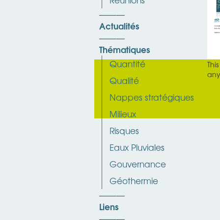
Actualités
Thématiques
Quantité
Thi
any
Qualité
Nappes stratégiques
Milieux
Risques
Eaux Pluviales
Gouvernance
Géothermie
Liens