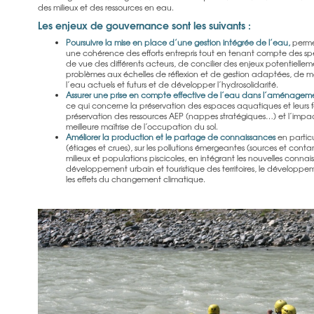
des milieux et des ressources en eau.
Les enjeux de gouvernance sont les suivants :
Poursuivre la mise en place d’une gestion intégrée de l’eau,
perme
une cohérence des efforts entrepris tout en tenant compte des spécif
de vue des différents acteurs, de concilier des enjeux potentiellem
problèmes aux échelles de réflexion et de gestion adaptées, de maî
l’eau actuels et futurs et de développer l’hydrosolidarité.
Assurer une prise en compte effective de l’eau dans l’aménagement
ce qui concerne la préservation des espaces aquatiques et leurs fon
préservation des ressources AEP (nappes stratégiques…) et l’impa
meilleure maîtrise de l’occupation du sol.
Améliorer la production et le partage de connaissances
en particu
(étiages et crues), sur les pollutions émergeantes (sources et contamin
milieux et populations piscicoles, en intégrant les nouvelles connai
développement urbain et touristique des territoires, le développe
les effets du changement climatique.