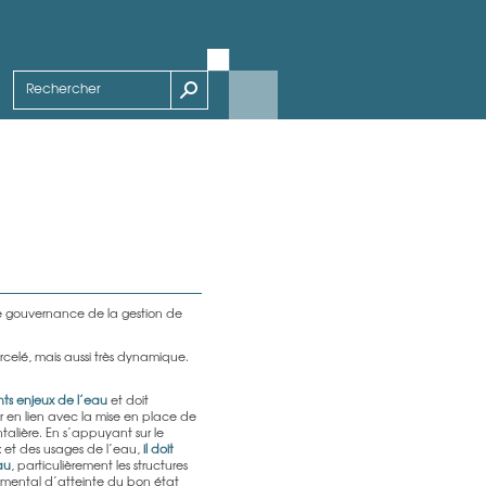
e gouvernance de la gestion de
rcelé, mais aussi très dynamique.
ents enjeux de l’eau
et doit
ier en lien avec la mise en place de
lière. En s’appuyant sur le
x et des usages de l’eau,
il doit
au
, particulièrement les structures
amental d’atteinte du bon état