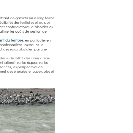
ttant de garantir sur le long terme
icités des territoires et du point
ent contradictoires, d’aborder les
triser les coûts de gestion de
 du territoire,
en particulier en
ctionnalités, les risques, la
ct des eaux pluviales, par une
lier sur le débit des cours d’eau
ations), sur les risques, sur les
ssances, les perspectives de
ment des énergies renouvelables et