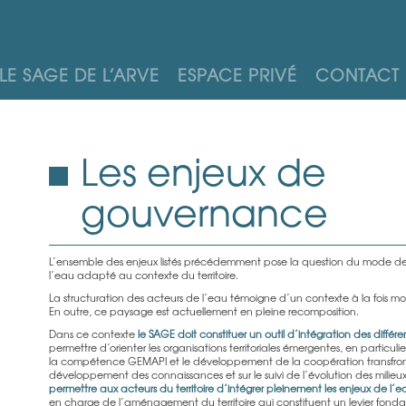
LE SAGE DE L’ARVE
ESPACE PRIVÉ
CONTACT
Les enjeux de
gouvernance
L’ensemble des enjeux listés précédemment pose la question du mode d
l’eau adapté au contexte du territoire.
La structuration des acteurs de l’eau témoigne d’un contexte à la fois mo
En outre, ce paysage est actuellement en pleine recomposition.
Dans ce contexte
le SAGE doit constituer un outil d’intégration des différ
permettre d’orienter les organisations territoriales émergentes, en particul
la compétence GEMAPI et le développement de la coopération transfronta
développement des connaissances et sur le suivi de l’évolution des milieu
permettre aux acteurs du territoire d’intégrer pleinement les enjeux de l’e
en charge de l’aménagement du territoire qui constituent un levier fond