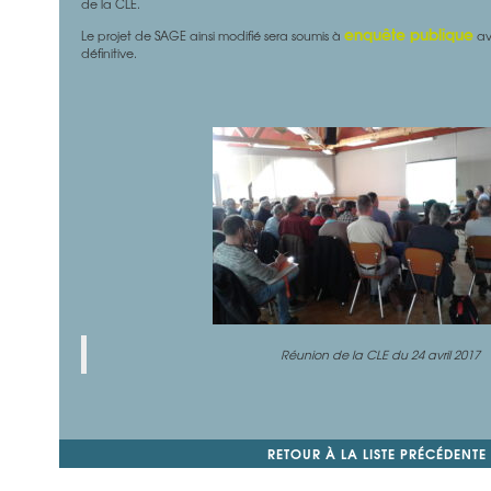
de la CLE.
enquête publique
Le projet de SAGE ainsi modifié sera soumis à
av
définitive.
Réunion de la CLE du 24 avril 2017
RETOUR À LA LISTE PRÉCÉDENTE