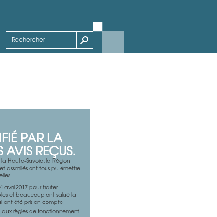
FIÉ PAR LA
 AVIS REÇUS.
la Haute-Savoie, la Région
et assimilés ont tous pu émettre
lles.
 avril 2017 pour traiter
rables et beaucoup ont salué la
i ont été pris en compte
aux règles de fonctionnement