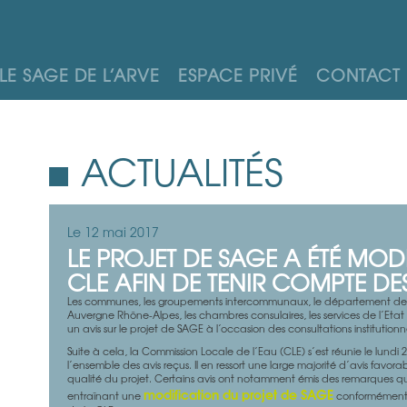
LE SAGE DE L’ARVE
ESPACE PRIVÉ
CONTACT
ACTUALITÉS
Le 12 mai 2017
LE PROJET DE SAGE A ÉTÉ MODI
CLE AFIN DE TENIR COMPTE DES
Les communes, les groupements intercommunaux, le département de 
Auvergne Rhône-Alpes, les chambres consulaires, les services de l’Etat 
un avis sur le projet de SAGE à l’occasion des consultations institutionne
Suite à cela, la Commission Locale de l’Eau (CLE) s’est réunie le lundi 24
l’ensemble des avis reçus. Il en ressort une large majorité d’avis favo
qualité du projet. Certains avis ont notamment émis des remarques qu
modification du projet de SAGE
entraînant une
conformément 