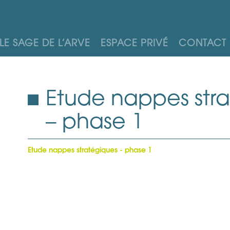
LE SAGE DE L’ARVE
ESPACE PRIVÉ
CONTACT
Etude nappes str
– phase 1
Etude nappes stratégiques - phase 1