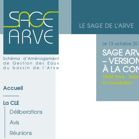
LE SAGE DE L’ARVE
Le 13 octobre 20
SAGE AR
– VERSIO
À LA CO
SAGE Arve - Rappo
la consultation
Accueil
La CLE
Déliberations
Avis
Réunions