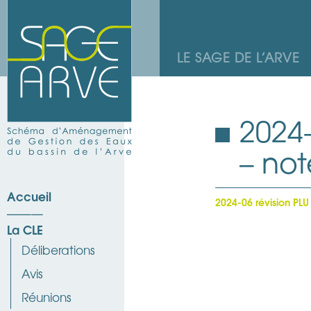
LE SAGE DE L’ARVE
2024-
– not
Accueil
2024-06 révision PLU
La CLE
Déliberations
Avis
Réunions