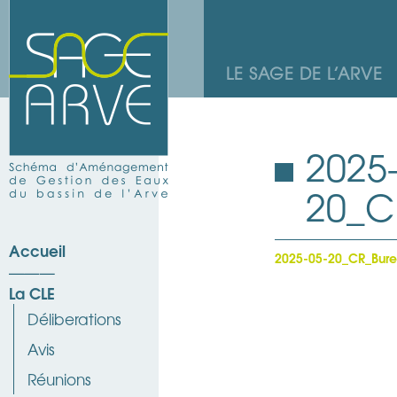
LE SAGE DE L’ARVE
2025
20_C
Accueil
2025-05-20_CR_Bur
La CLE
Déliberations
Avis
Réunions