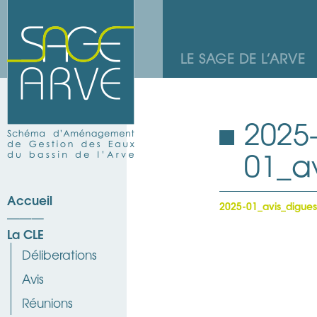
LE SAGE DE L’ARVE
2025
01_a
Accueil
2025-01_avis_digues
La CLE
Déliberations
Avis
Réunions