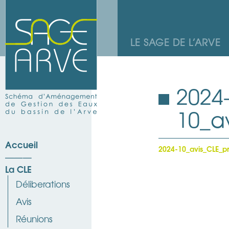
LE SAGE DE L’ARVE
2024
10_a
Accueil
2024-10_avis_CLE_pr
La CLE
Déliberations
Avis
Réunions