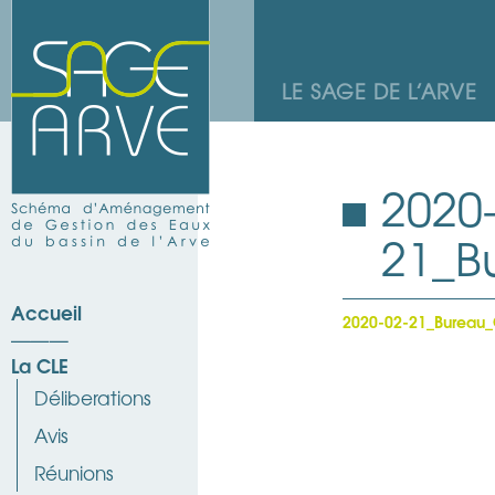
LE SAGE DE L’ARVE
2020
21_B
Accueil
2020-02-21_Bureau_
La CLE
Déliberations
Avis
Réunions