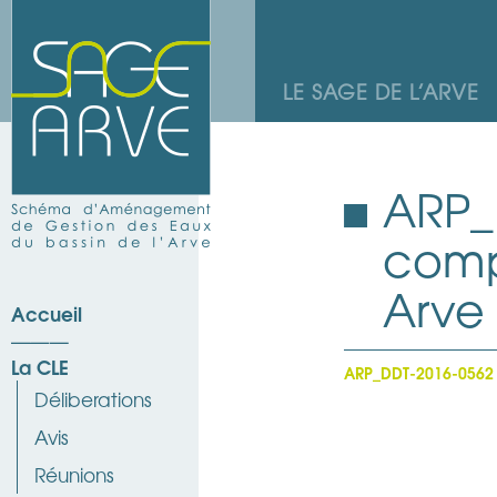
LE SAGE DE L’ARVE
ARP_
comp
Arve 
Accueil
La CLE
ARP_DDT-2016-0562 c
Déliberations
Avis
Réunions