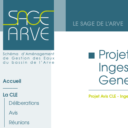
LE SAGE DE L’ARVE
Proje
Inge
Gene
Accueil
La CLE
Projet Avis CLE - In
Déliberations
Avis
Réunions