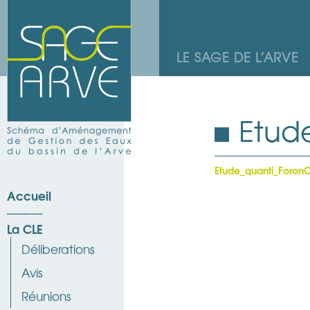
LE SAGE DE L’ARVE
Etud
Etude_quanti_Foron
Accueil
La CLE
Déliberations
Avis
Réunions