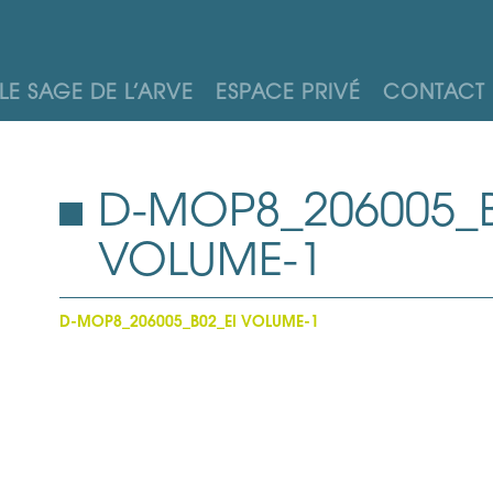
LE SAGE DE L’ARVE
ESPACE PRIVÉ
CONTACT
D-MOP8_206005_B
VOLUME-1
D-MOP8_206005_B02_EI VOLUME-1